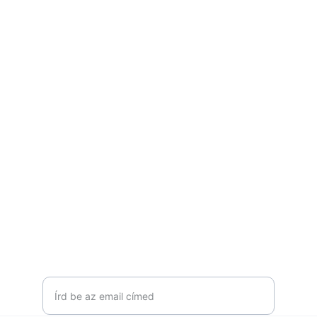
Fedezd fel a kerékpáros kalandokat 
velünk!
KAPCSOLAT
b2trhun@gmail.com
+36-20-929-7767
FELIRATKOZOM
Email cím megadása