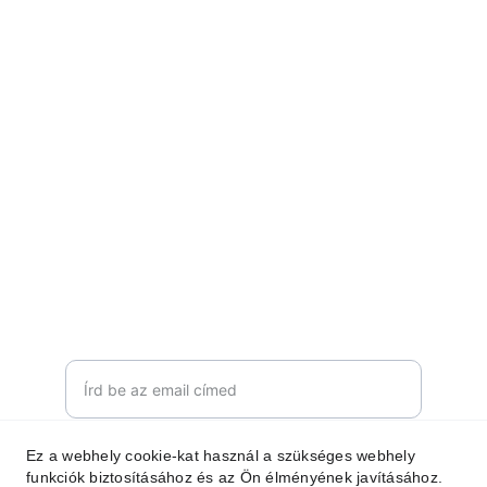
velünk!
KAPCSOLAT
b2trhun@gmail.com
+36-20-929-7767
FELIRATKOZOM
Email cím megadása
Ez a webhely cookie-kat használ a szükséges webhely
Küldés
funkciók biztosításához és az Ön élményének javításához.