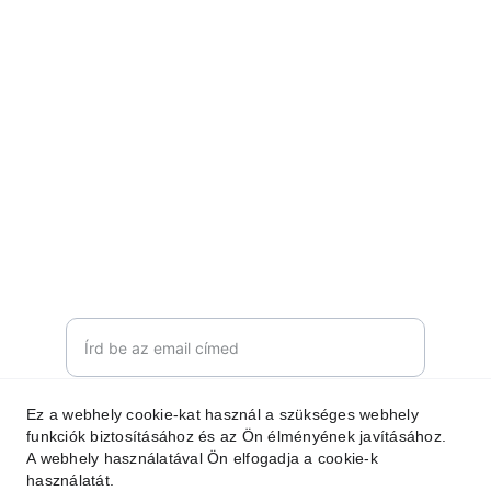
KAPCSOLAT
b2trhun@gmail.com
+36-20-929-7767
FELIRATKOZOM
Email cím megadása
Ez a webhely cookie-kat használ a szükséges webhely
Küldés
funkciók biztosításához és az Ön élményének javításához.
A webhely használatával Ön elfogadja a cookie-k
használatát.