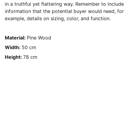
in a truthful yet flattering way. Remember to include
information that the potential buyer would need, for
example, details on sizing, color, and function.
Material:
Pine Wood
Width:
50 cm
Height:
78 cm
PROJEKT
Fedezd fel a kerékpáros kalandokat 
velünk!